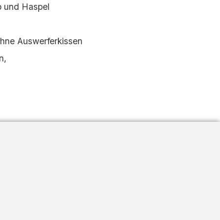
 und Haspel
 ohne Auswerferkissen
n,